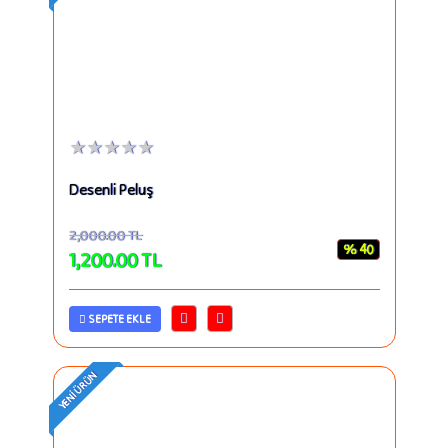
★★★★★
Desenli Peluş
2,000.00
TL
% 40
1,200.00
TL
SEPETE EKLE
YENI ÜRÜN