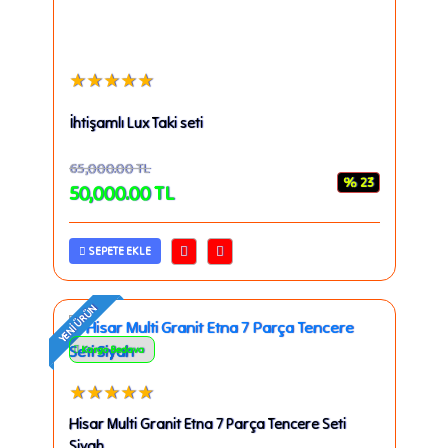
★★★★★
İhtişamlı Lux Taki seti
65,000.00
TL
% 23
50,000.00
TL
SEPETE EKLE
YENI ÜRÜN
Kargo Bedava
★★★★★
Hisar Multi Granit Etna 7 Parça Tencere Seti
Siyah