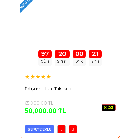
YENI ÜRÜN
YENI ÜRÜN
★★
97
20
00
20
JBL 
Bluet
GÜN
SAAT
DAK
SAN
★★★★★
İhtişamlı Lux Taki seti
65,000.00
TL
% 23
50,000.00
TL
1,0
SEPETE EKLE
SEP