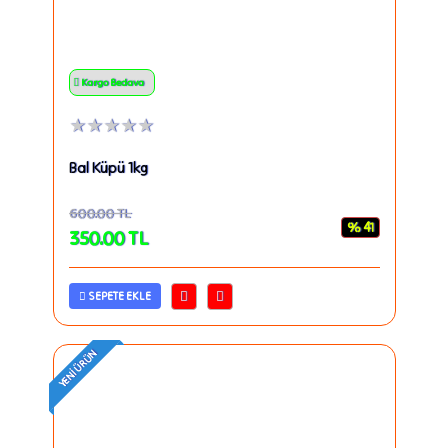
Kargo Bedava
★★★★★
Bal Küpü 1kg
600.00
TL
% 41
350.00
TL
SEPETE EKLE
YENI ÜRÜN