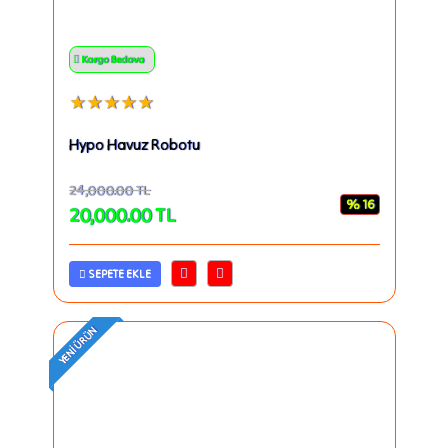
Kargo Bedava
★★★★★
Hypo Havuz Robotu
24,000.00
TL
% 16
20,000.00
TL
SEPETE EKLE
YENI ÜRÜN