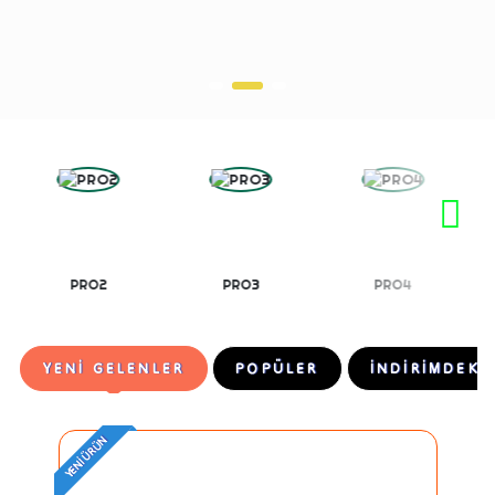
PRO2
PRO3
PRO4
YENİ GELENLER
POPÜLER
İNDİRİMDEKİ
YENI ÜRÜN